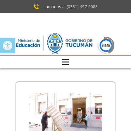
Llamanos al (0381) ​497-9088
Open toolbar