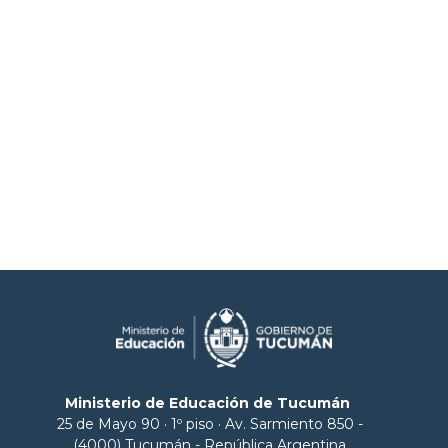
Ministerio de Educación de Tucumán
25 de Mayo 90 · 1º piso · Av. Sarmiento 850 -
(4000) Tucumán - República Argentina