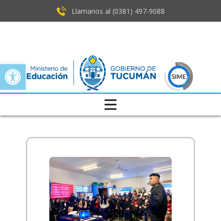
Llamanos al (0381) ​497-9088
Open toolbar