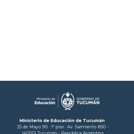
Ministerio de Educación de Tucumán
25 de Mayo 90 · 1º piso · Av. Sarmiento 850 -
(4000) Tucumán - República Argentina