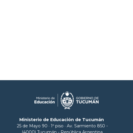
Ministerio de Educación de Tucumán
25 de Mayo 90 · 1º piso · Av. Sarmiento 850 -
(4000) Tucumán - República Argentina