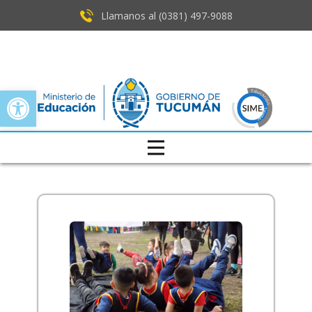
Llamanos al (0381) ​497-9088
Open toolbar