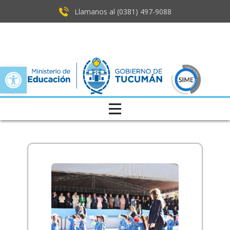
Llamanos al (0381) ​497-9088
Open toolbar