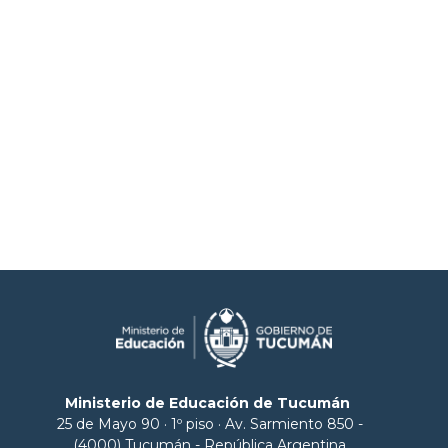
Ministerio de Educación de Tucumán
25 de Mayo 90 · 1º piso · Av. Sarmiento 850 -
(4000) Tucumán - República Argentina