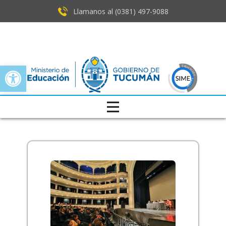
Llamanos al (0381) ​497-9088
Open toolbar