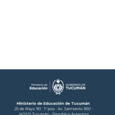
Ministerio de Educación de Tucumán
25 de Mayo 90 · 1º piso · Av. Sarmiento 850 -
(4000) Tucumán - República Argentina