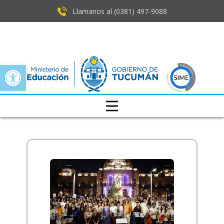
Llamanos al (0381) ​497-9088
Open toolbar