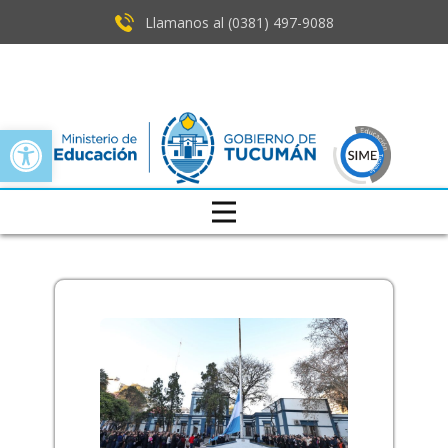
Llamanos al (0381) ​497-9088
Open toolbar