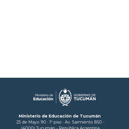
Ministerio de Educación de Tucumán
25 de Mayo 90 · 1º piso · Av. Sarmiento 850 -
(4000) Tucumán - República Argentina