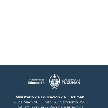
Ministerio de Educación de Tucumán
25 de Mayo 90 · 1º piso · Av. Sarmiento 850 -
(4000) Tucumán - República Argentina