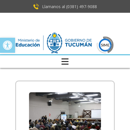
Llamanos al (0381) ​497-9088
Open toolbar