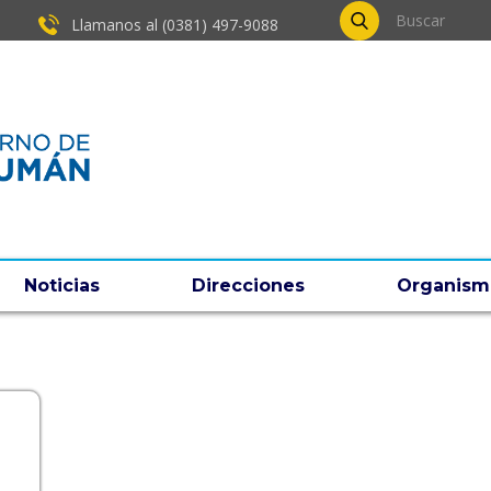
Llamanos al (0381) ​497-9088
Noticias
Direcciones
Organism