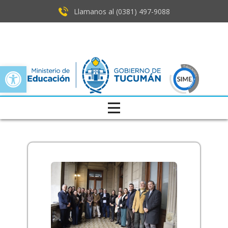
Llamanos al (0381) ​497-9088
Open toolbar