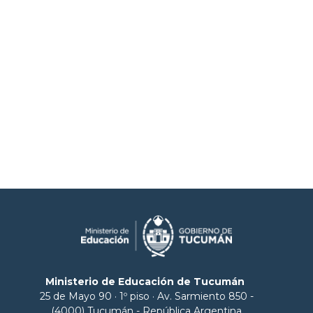
Ministerio de Educación de Tucumán
25 de Mayo 90 · 1º piso · Av. Sarmiento 850 -
(4000) Tucumán - República Argentina