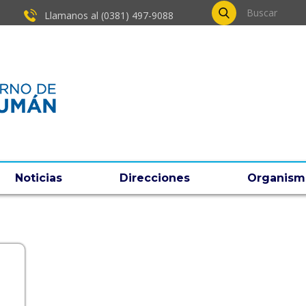
Llamanos al (0381) ​497-9088
Noticias
Direcciones
Organism