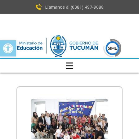
Llamanos al (0381) ​497-9088
Open toolbar