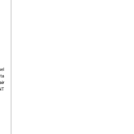
N
el
ta
pir
UNT