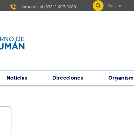
Llamanos al (0381) ​497-9088
Noticias
Direcciones
Organism