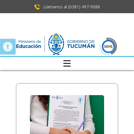
Llamanos al (0381) ​497-9088
Open toolbar