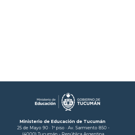
Ministerio de Educación de Tucumán
25 de Mayo 90 · 1º piso · Av. Sarmiento 850 -
(4000) Tucumán - República Argentina