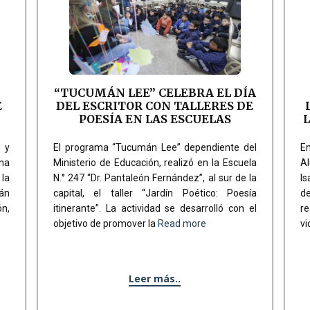
“TUCUMÁN LEE” CELEBRA EL DÍA
E
DEL ESCRITOR CON TALLERES DE
POESÍA EN LAS ESCUELAS
L
 y
El programa “Tucumán Lee” dependiente del
E
ana
Ministerio de Educación, realizó en la Escuela
Al
la
N.° 247 “Dr. Pantaleón Fernández”, al sur de la
Is
án
capital, el taller “Jardín Poético: Poesía
d
ón,
itinerante”. La actividad se desarrolló con el
re
objetivo de promover la
Read more
v
Leer más..