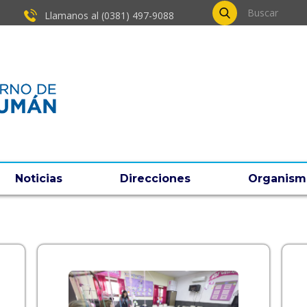
Llamanos al (0381) ​497-9088
Noticias
Direcciones
Organism