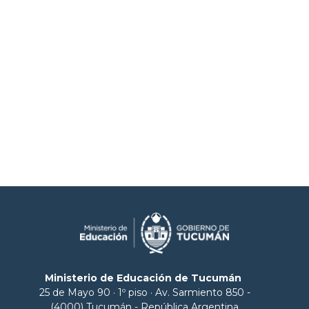
Ministerio de Educación de Tucumán
25 de Mayo 90 · 1º piso · Av. Sarmiento 850 -
(4000) Tucumán - República Argentina