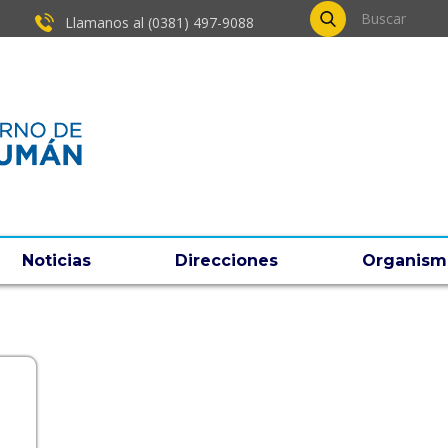
Llamanos al (0381) ​497-9088
Noticias
Direcciones
Organism