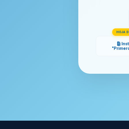
HOJA D
Inst
"Primer