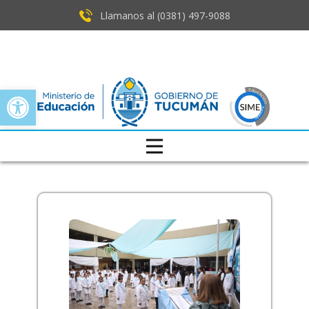
Llamanos al (0381) ​497-9088
Open toolbar