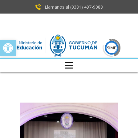
Llamanos al (0381) ​497-9088
Open toolbar