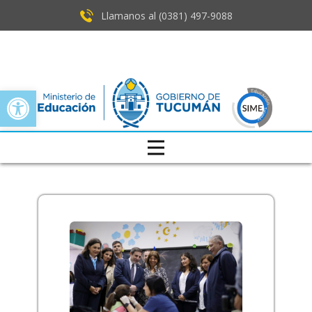
Llamanos al (0381) ​497-9088
Open toolbar