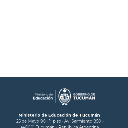
Ministerio de Educación de Tucumán
25 de Mayo 90 · 1º piso · Av. Sarmiento 850 -
(4000) Tucumán - República Argentina