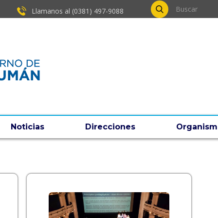
Llamanos al (0381) ​497-9088
Noticias
Direcciones
Organism