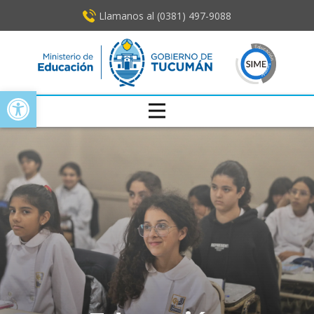
Llamanos al (0381) ​497-9088
Open toolbar