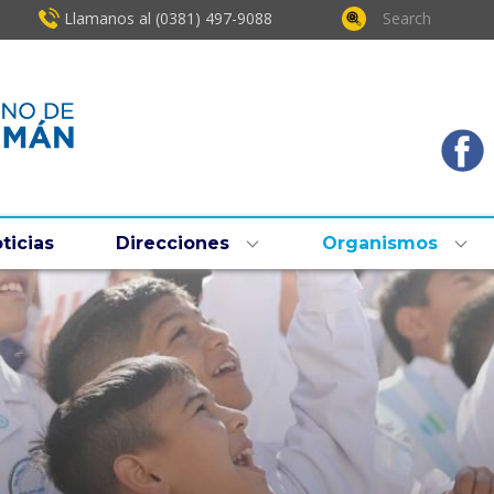
Llamanos al (0381) ​497-9088
ticias
Direcciones
Organismos