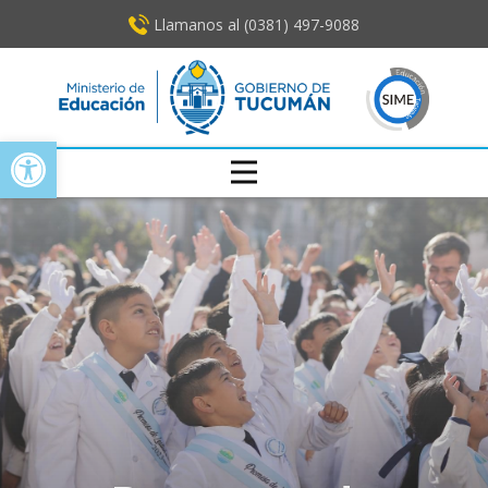
Llamanos al (0381) ​497-9088
Open toolbar