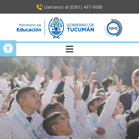
Llamanos al (0381) ​497-9088
Open toolbar