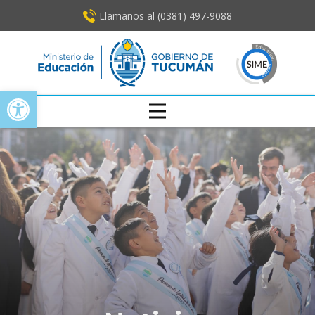
Llamanos al (0381) ​497-9088
Open toolbar