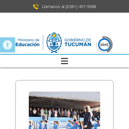
Llamanos al (0381) ​497-9088
Open toolbar