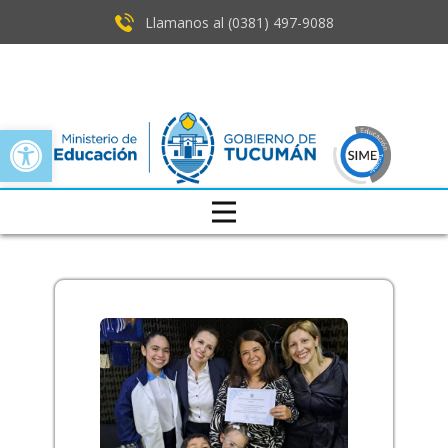
Llamanos al (0381) ​497-9088
Open toolbar