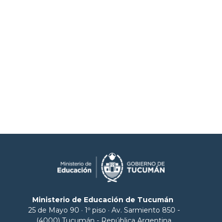
Ministerio de Educación de Tucumán
25 de Mayo 90 · 1º piso · Av. Sarmiento 850 -
(4000) Tucumán - República Argentina