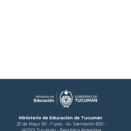
Ministerio de Educación de Tucumán
25 de Mayo 90 · 1º piso · Av. Sarmiento 850 -
(4000) Tucumán - República Argentina