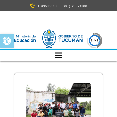
Llamanos al (0381) ​497-9088
Open toolbar