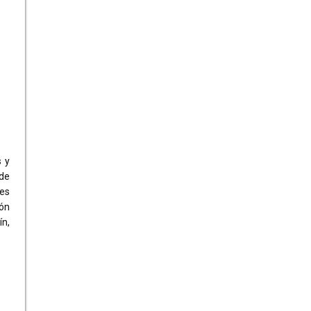
 y
 de
nes
ón
ín,