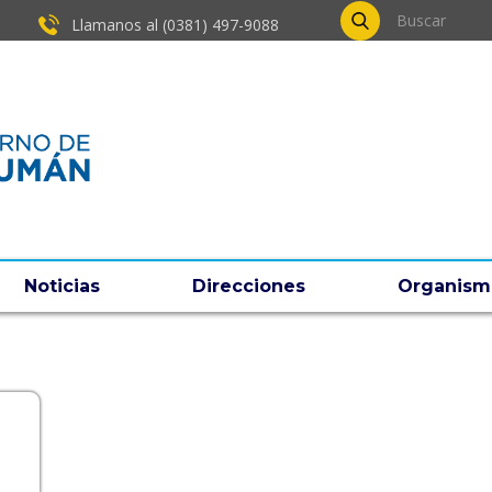
Llamanos al (0381) ​497-9088
Noticias
Direcciones
Organism