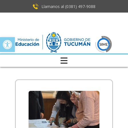
Llamanos al (0381) ​497-9088
Open toolbar