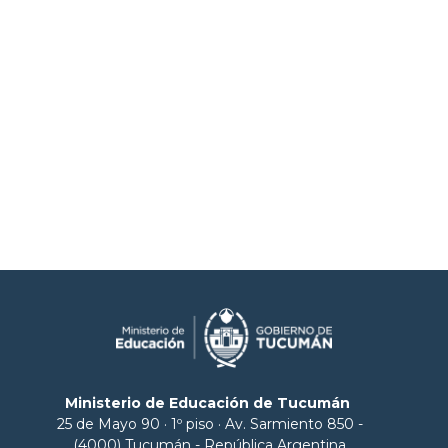
Ministerio de Educación de Tucumán
25 de Mayo 90 · 1º piso · Av. Sarmiento 850 -
(4000) Tucumán - República Argentina