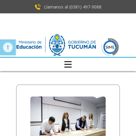
Llamanos al (0381) ​497-9088
Open toolbar