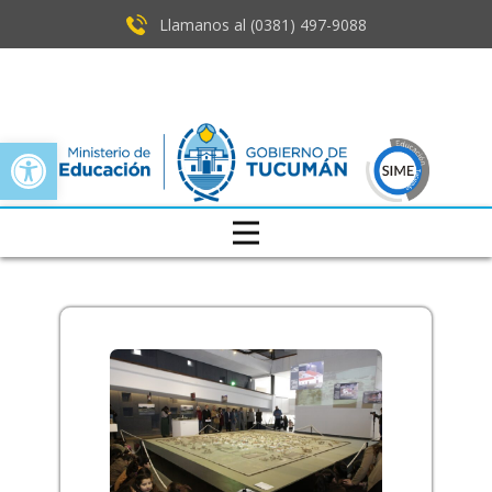
Llamanos al (0381) ​497-9088
Open toolbar