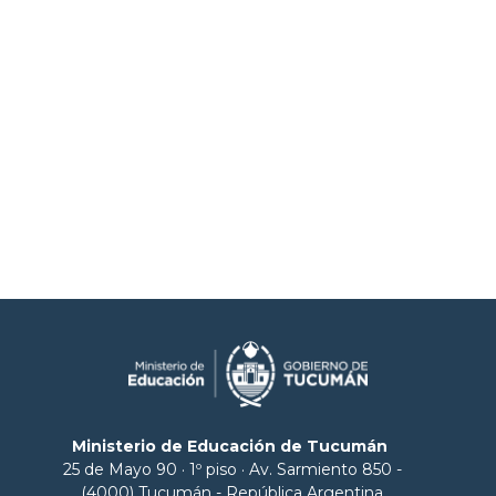
Ministerio de Educación de Tucumán
25 de Mayo 90 · 1º piso · Av. Sarmiento 850 -
(4000) Tucumán - República Argentina