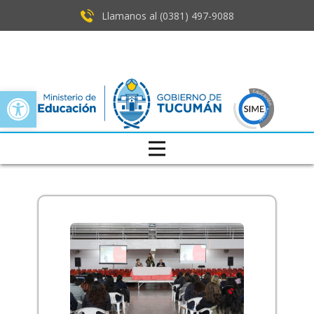
Llamanos al (0381) ​497-9088
Open toolbar