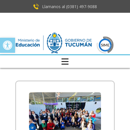
Llamanos al (0381) ​497-9088
Open toolbar