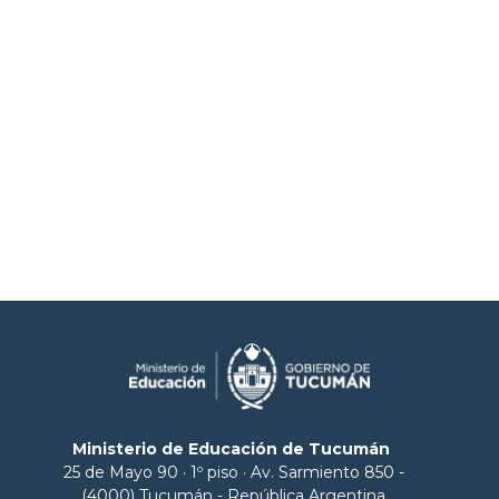
Ministerio de Educación de Tucumán
25 de Mayo 90 · 1º piso · Av. Sarmiento 850 -
(4000) Tucumán - República Argentina