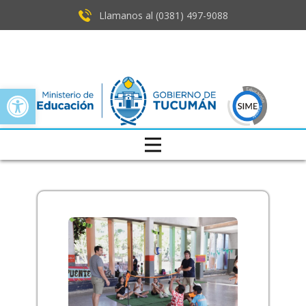
Llamanos al (0381) ​497-9088
Open toolbar