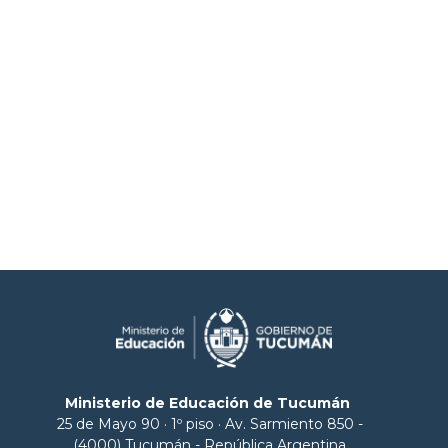
Ministerio de Educación de Tucumán
25 de Mayo 90 · 1º piso · Av. Sarmiento 850 -
(4000) Tucumán - República Argentina