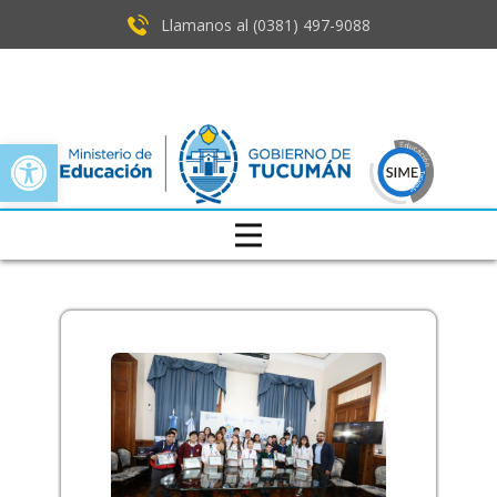
Llamanos al (0381) ​497-9088
Open toolbar