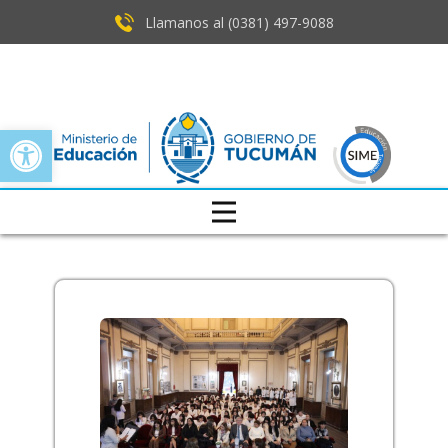
Llamanos al (0381) ​497-9088
Open toolbar