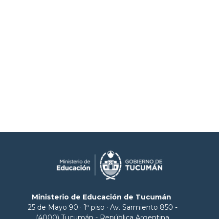
Ministerio de Educación de Tucumán
25 de Mayo 90 · 1º piso · Av. Sarmiento 850 -
(4000) Tucumán - República Argentina