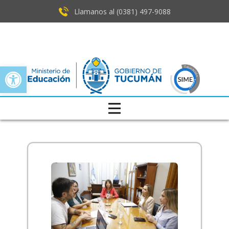
Llamanos al (0381) ​497-9088
Open toolbar