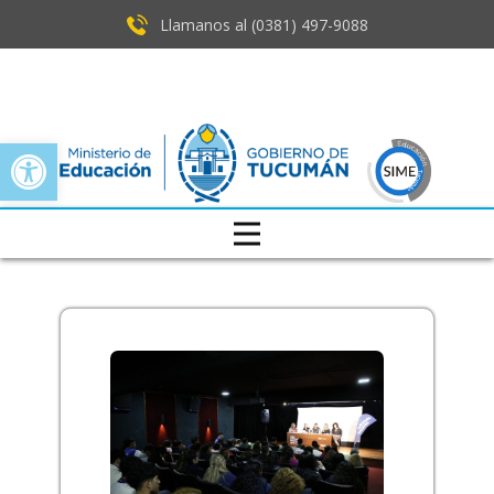
Llamanos al (0381) ​497-9088
Open toolbar