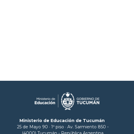
Ministerio de Educación de Tucumán
25 de Mayo 90 · 1º piso · Av. Sarmiento 850 -
(4000) Tucumán - República Argentina