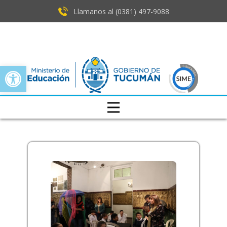
Llamanos al (0381) ​497-9088
Open toolbar