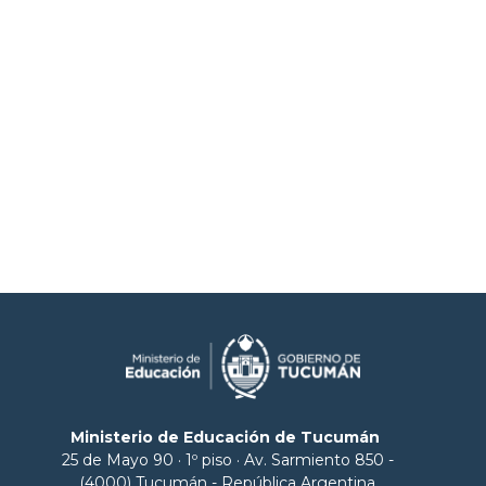
Ministerio de Educación de Tucumán
25 de Mayo 90 · 1º piso · Av. Sarmiento 850 -
(4000) Tucumán - República Argentina