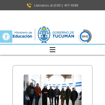
Llamanos al (0381) ​497-9088
Open toolbar