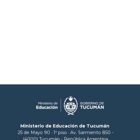
Ministerio de Educación de Tucumán
25 de Mayo 90 · 1º piso · Av. Sarmiento 850 -
(4000) Tucumán - República Argentina