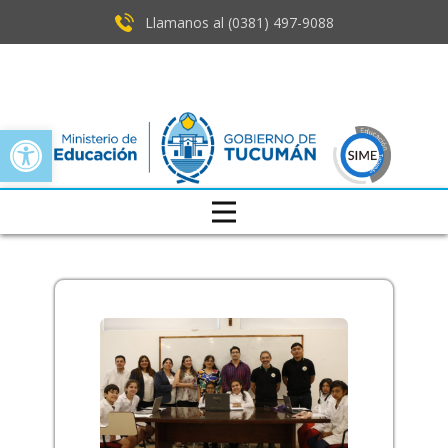
Llamanos al (0381) ​497-9088
Open toolbar