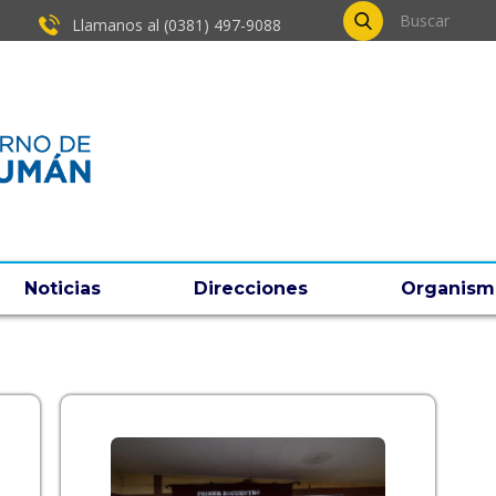
Llamanos al (0381) ​497-9088
Noticias
Direcciones
Organism