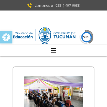
Llamanos al (0381) ​497-9088
Open toolbar