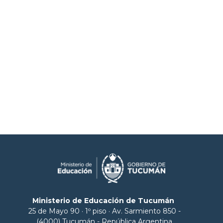
Ministerio de Educación de Tucumán
25 de Mayo 90 · 1º piso · Av. Sarmiento 850 -
(4000) Tucumán - República Argentina