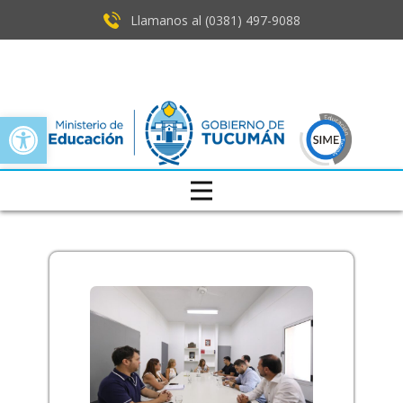
Llamanos al (0381) ​497-9088
Open toolbar