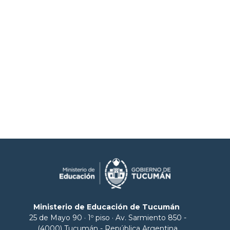
Ministerio de Educación de Tucumán
25 de Mayo 90 · 1º piso · Av. Sarmiento 850 -
(4000) Tucumán - República Argentina