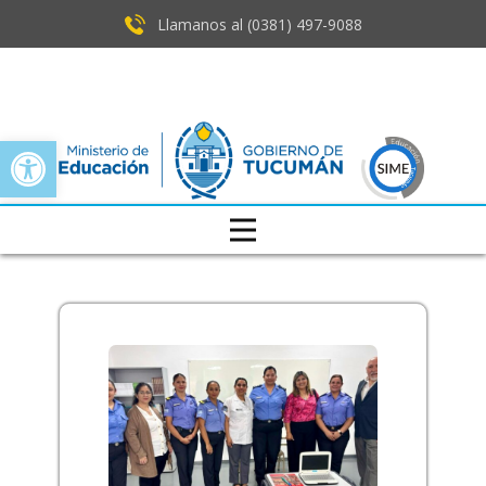
Llamanos al (0381) ​497-9088
Open toolbar