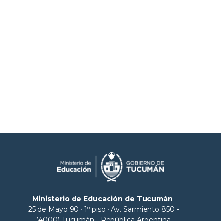
Ministerio de Educación de Tucumán
25 de Mayo 90 · 1º piso · Av. Sarmiento 850 -
(4000) Tucumán - República Argentina