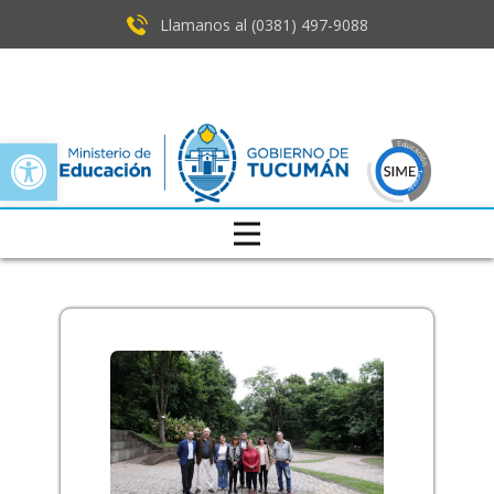
Llamanos al (0381) ​497-9088
Open toolbar