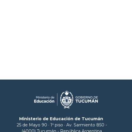
Ministerio de Educación de Tucumán
25 de Mayo 90 · 1º piso · Av. Sarmiento 850 -
(4000) Tucumán - República Argentina